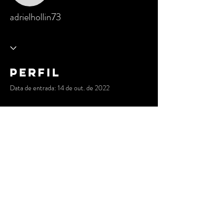
adrielhollin73
Perfil
Data de entrada: 14 de out. de 2022
Ainda não há nada para
mostrar
Quando esse membro adicionar informações
sobre si mesmo, você as verá aqui.