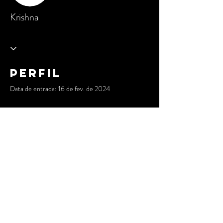
Krishna
Perfil
Data de entrada: 16 de fev. de 2024
Ainda não há nada para
mostrar
Quando esse membro adicionar informações
sobre si mesmo, você as verá aqui.