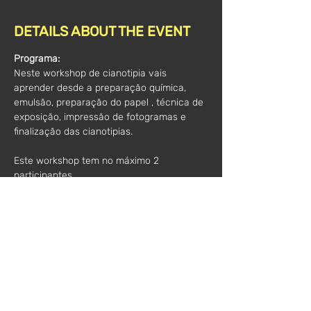
DETAILS ABOUT THE EVENT
Programa:
Neste workshop de cianotipia vais 
aprender desde a preparação química, 
emulsão, preparação do papel , técnica de 
exposição, impressão de fotogramas e 
finalização das cianotipias. 
Este workshop tem no máximo 2 
participantes.
Para participantes a partir de 16 anos, com 
pouca ou nenhuma experiência.
Todo o material necessário para o 
workshop  está incluído. 
Horário:
 10h30 - 12h30