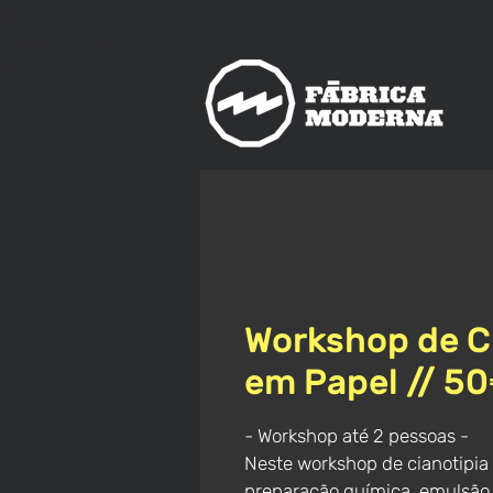
us
meet
The
rn
Workshop de C
em Papel // 5
- Workshop até 2 pessoas -
Neste workshop de cianotipia
preparação química, emulsão,