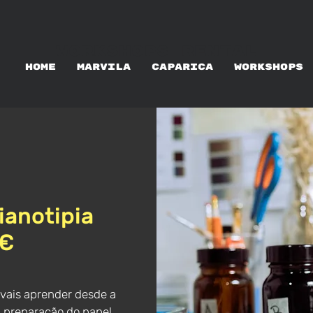
WORKSHOPS RENTAL
HOME
MARVILA
CAPARICA
WORKSHOPS
ianotipia
0€
 vais aprender desde a
 preparação do papel ,