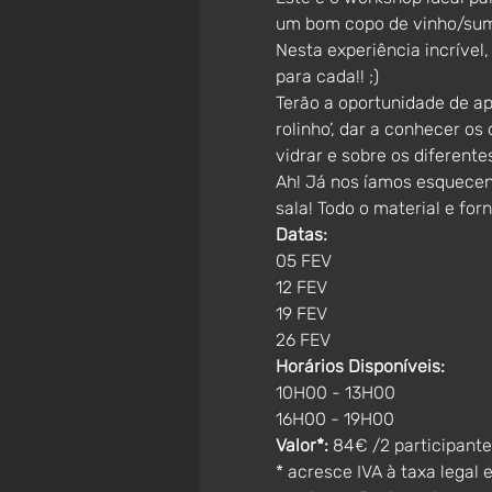
um bom copo de vinho/sumo
Nesta experiência incrível
para cada!! ;)  
Terão a oportunidade de a
rolinho’, dar a conhecer o
vidrar e sobre os diferentes
Ah! Já nos íamos esquecen
sala! Todo o material e for
Datas:
05 FEV
12 FEV
19 FEV
26 FEV
Horários Disponíveis: 
10H00 - 13H00
16H00 - 19H00
Valor*:
 84€ /2 participante
* acresce IVA à taxa legal 