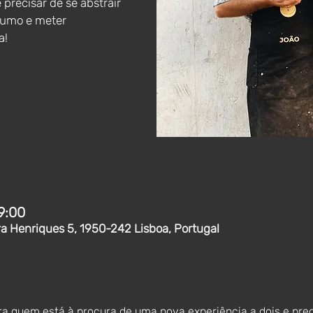
precisar de se abstrair
umo e meter
a!
9:00
ra Henriques 5, 1950-242 Lisboa, Portugal
ra quem está à procura de uma nova experiência a dois e prec