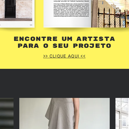
ENCONTRE
UM
ARTISTA
PARA
O
SEU
PROJETO
>> CLIQUE AQUI <<