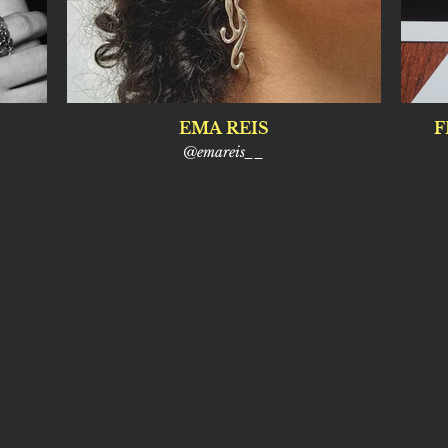
EMA REIS
F
@emareis__