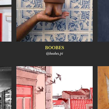
BOOBES
@boobes.pt