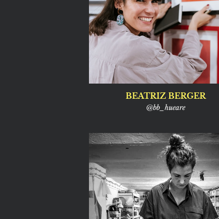
BEATRIZ BERGER
@bb_hueare