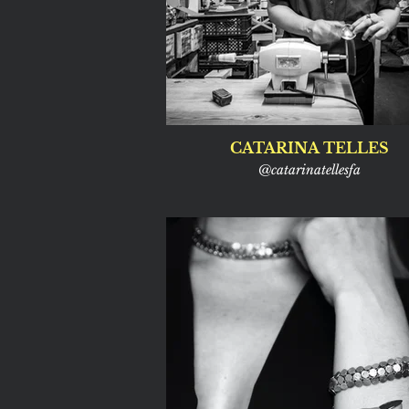
CATARINA TELLES
@catarinatellesfa