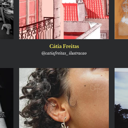
Cátia Freitas
@catiafreitas_ilustracao