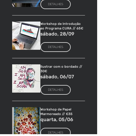
DETALHES
Workshop de Introdução
ao Programa CURA // 65€
sábado, 28/09
DETALHES
Ilustrar com o bordado //
30€
sábado, 06/07
DETALHES
Workshop de Papel
Marmoreado // €35
quarta, 05/06
DETALHES