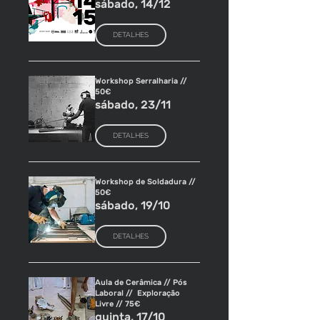
sábado, 14/12
DETALHES
Workshop Serralharia //
50€
sábado, 23/11
DETALHES
Workshop de Soldadura //
50€
sábado, 19/10
DETALHES
Aula de Cerâmica // Pós
Laboral // ​ Exploração
Livre // 75€
quinta, 17/10