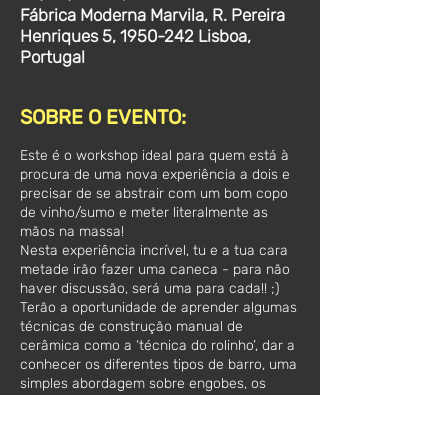
Fábrica Moderna Marvila, R. Pereira
Henriques 5, 1950-242 Lisboa,
Portugal
SOBRE O EVENTO:
Este é o workshop ideal para quem está à
procura de uma nova experiência a dois e
precisar de se abstrair com um bom copo
de vinho/sumo e meter literalmente as
mãos na massa!
Nesta experiência incrível, tu e a tua cara
metade irão fazer uma caneca - para não
haver discussão, será uma para cada!! ;)
Terão a oportunidade de aprender algumas
técnicas de construção manual de
cerâmica como a ‘técnica do rolinho’, dar a
conhecer os diferentes tipos de barro, uma
simples abordagem sobre engobes, os
processos de vidrar e sobre os diferentes
tipos de vidrado.
Ah! Já nos íamos esquecendo, este