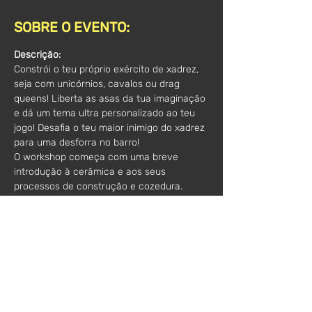
SOBRE O EVENTO:
Descrição:
Constrói o teu próprio exército de xadrez, 
seja com unicórnios, cavalos ou drag 
queens! Liberta as asas da tua imaginação 
e dá um tema ultra personalizado ao teu 
jogo! Desafia o teu maior inimigo do xadrez 
para uma desforra no barro!
O workshop começa com uma breve 
introdução à cerâmica e aos seus 
processos de construção e cozedura. 
Durante 3 horas, os participantes poderão 
construir o seu exercito de 20 peças, 
sendo que os últimos 30min poderão ser 
usados (por quem quiser) para pintar 
pequenos detalhes nas peças com 
engobes.   
Inclui:
 todo o material para constituir, 
esculpir e pintar         