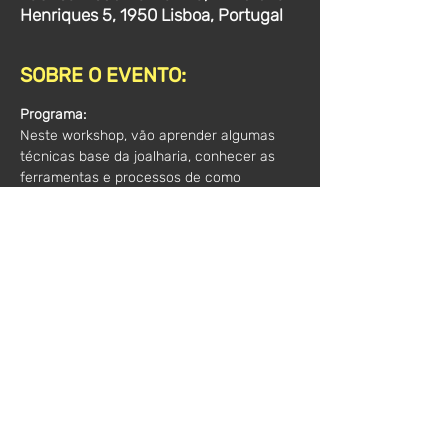
Henriques 5, 1950 Lisboa, Portugal
SOBRE O EVENTO:
Programa:
Neste workshop, vão aprender algumas 
técnicas base da joalharia, conhecer as 
ferramentas e processos de como 
idealizar e fazer uma peça.
Tudo isto enquanto fazem os vossos aneis 
a partir de fios e folhas de prata e pedra 
cabochão.
Todo o material está incluído.
Horário:
 10h - 14h
Valor*:
 180€/2 pessoas
*(acresce o IVA)