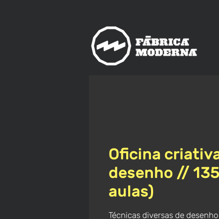
nos
ica
Moderna
Oficina criativ
desenho // 13
aulas)
Técnicas diversas de desenho à