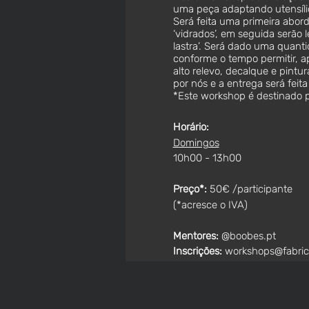
uma peça adaptando utensíli
Será feita uma primeira abord
‘vidrados’, em seguida serão 
lastra’. Será dado uma quant
conforme o tempo permitir, a
alto relevo, decalque e pint
por nós e a entrega será feit
*Este workshop é destinado p
Horário:
Domingos
10h00 - 13h00
Preço*:
50€ /participante
(*acresce o IVA)
Mentores:
@boobes.pt
Inscrições:
workshops@fabri