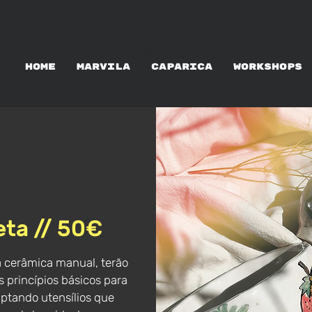
ALUGUER DE ATELIERS
HOME
MARVILA
CAPARICA
WORKSHOPS
eta // 50€
à cerâmica manual, terão
 princípios básicos para
tando utensílios que