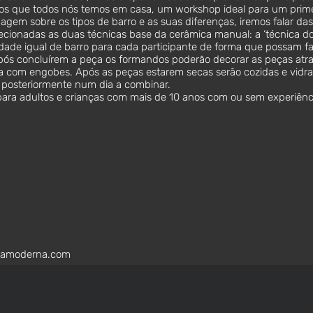
os que todos nós temos em casa, um workshop ideal para um prime
agem sobre os tipos de barro e as suas diferenças, iremos falar das
lecionadas as duas técnicas base da cerâmica manual: a ‘técnica do 
idade igual de barro para cada participante de forma que possam f
pós concluírem a peça os formandos poderão decorar as peças atra
ura com engobes. Após as peças estarem secas serão cozidas e vidra
a posteriormente num dia a combinar.
ara adultos e crianças com mais de 10 anos com ou sem experiênc
camoderna.com
COPYRIGHT 2026
- FÁBRICA MODERNA