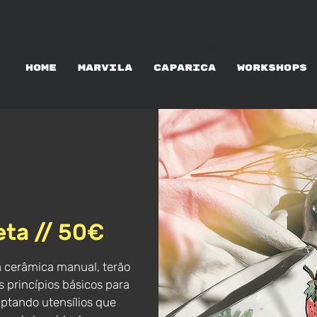
ALUGUER DE ATELIERS
HOME
MARVILA
CAPARICA
WORKSHOPS
eta // 50€
à cerâmica manual, terão
 princípios básicos para
tando utensílios que