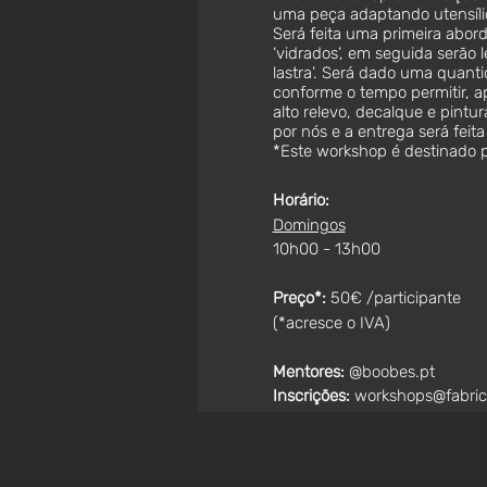
uma peça adaptando utensíli
Será feita uma primeira abord
‘vidrados’, em seguida serão 
lastra’. Será dado uma quant
conforme o tempo permitir, a
alto relevo, decalque e pint
por nós e a entrega será feit
*Este workshop é destinado p
Horário:
Domingos
10h00 - 13h00
Preço*:
50€ /participante
(*acresce o IVA)
Mentores:
@boobes.pt
Inscrições:
workshops@fabri