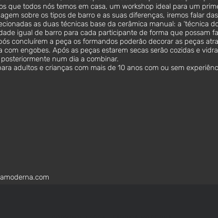
os que todos nós temos em casa, um workshop ideal para um prime
agem sobre os tipos de barro e as suas diferenças, iremos falar das
lecionadas as duas técnicas base da cerâmica manual: a ‘técnica do 
idade igual de barro para cada participante de forma que possam f
pós concluírem a peça os formandos poderão decorar as peças atra
ura com engobes. Após as peças estarem secas serão cozidas e vidra
a posteriormente num dia a combinar.
ara adultos e crianças com mais de 10 anos com ou sem experiênc
camoderna.com
COPYRIGHT 2026
- FÁBRICA MODERNA