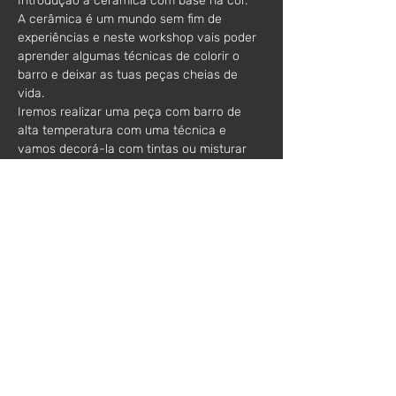
Introdução à cerâmica com base na cor.
A cerâmica é um mundo sem fim de 
experiências e neste workshop vais poder 
aprender algumas técnicas de colorir o 
barro e deixar as tuas peças cheias de 
vida.
Iremos realizar uma peça com barro de 
alta temperatura com uma técnica e 
vamos decorá-la com tintas ou misturar 
pigmentos no barro. Ou tudo junto! Sim, 
porque tudo é possível.
Estás preparado para dar cor à tua vida?
Informações adicionais:
- Todos os materiais incluídos
- Incluída apenas a 1ª queima das peças .
- Para peças utilitárias recomenda-se a 
vidragem (2ª queima).
Horário:
Das 10h - 13h
Valor*:
 60€
(*acresce IVA)
Mentora:
Joana Torres Pereira