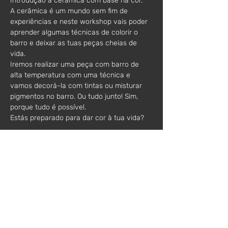
Introdução à cerâmica com base na cor.
A cerâmica é um mundo sem fim de 
experiências e neste workshop vais poder 
aprender algumas técnicas de colorir o 
barro e deixar as tuas peças cheias de 
vida.
Iremos realizar uma peça com barro de 
alta temperatura com uma técnica e 
vamos decorá-la com tintas ou misturar 
pigmentos no barro. Ou tudo junto! Sim, 
porque tudo é possível.
Estás preparado para dar cor à tua vida?
Informações adicionais:
- Todos os materiais incluídos
- Incluída apenas a 1ª queima das peças .
- Para peças utilitárias recomenda-se a 
vidragem (2ª queima).
Horário:
Das 10h - 13h