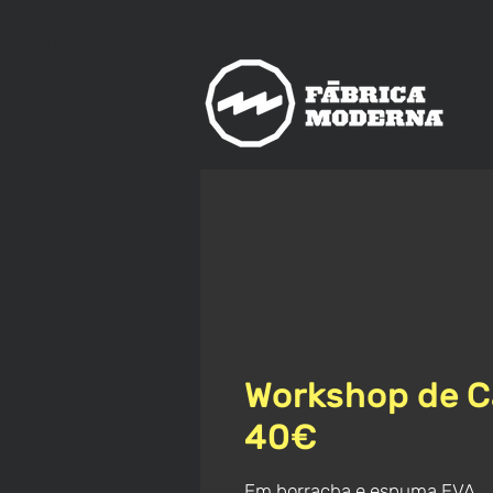
nos
ica
Moderna
Workshop de C
40€
Em borracha e espuma EVA