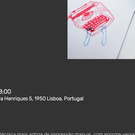
8:00
ra Henriques 5, 1950 Lisboa, Portugal
técnica mais antiga de impressão manual, com enorme versati