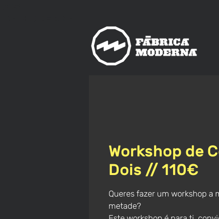
nos
ica
Moderna
Workshop de C
Dois // 110€
Queres fazer um workshop a m
metade?
Este workshop é para ti, con