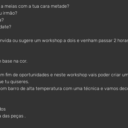
 a meias com a tua cara metade?
u irmão?
a?
date?
onvida ou sugere um workshop a dois e venham passar 2 horas 
 base na cor.
 fim de oportunidades e neste workshop vais poder criar u
ue tu quiseres.
com barro de alta temperatura com uma técnica e vamos deco
dos
a das peças .