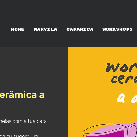
ALUGUER DE ATELIERS
HOME
MARVILA
CAPARICA
WORKSHOPS
erâmica a
eias com a tua cara
vida ou sugere um