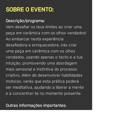
SOBRE O EVENTO:
Descrição/programa:
Vem desafiar os teus limites ao criar uma 
peça em cerâmica com os olhos vendados!
Ao embarcar nesta experiência 
desafiadora e enriquecedora, irás criar 
uma peça em cerâmica com os olhos 
vendados, usando apenas o tacto e a tua 
intuição, promovendo uma abordagem 
mais sensorial e instintiva do processo 
criativo. Além de desenvolver habilidades 
motoras, verás que esta prática poderá 
ser meditativa, ajudando a liberar a mente 
e a concentrar-te no momento presente.
Outras informações importantes:
Os participantes irão criar uma pequena 
peça, utilizando apenas as suas mãos. 
Após o workshop, a peça será cozida e 