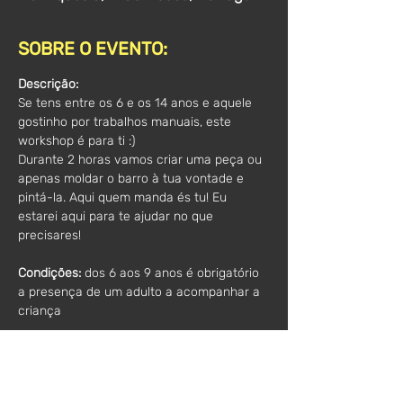
SOBRE O EVENTO:
Descrição:
Se tens entre os 6 e os 14 anos e aquele 
gostinho por trabalhos manuais, este 
workshop é para ti :)
Durante 2 horas vamos criar uma peça ou 
apenas moldar o barro à tua vontade e 
pintá-la. Aqui quem manda és tu! Eu 
estarei aqui para te ajudar no que 
precisares!
Condições:
 dos 6 aos 9 anos é obrigatório 
a presença de um adulto a acompanhar a 
criança
Informações adicionais:
- Todos os materiais incluídos
- Incluída apenas a 1ª queima das peças .