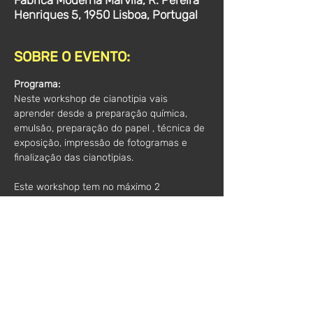
Fábrica Moderna Marvila, R. Pereira
Henriques 5, 1950 Lisboa, Portugal
SOBRE O EVENTO:
Programa:
Neste workshop de cianotipia vais 
aprender desde a preparação química, 
emulsão, preparação do papel , técnica de 
exposição, impressão de fotogramas e 
finalização das cianotipias. 
Este workshop tem no máximo 2 
participantes.
Para participantes a partir de 16 anos, com 
pouca ou nenhuma experiência.
Todo o material necessário para o 
workshop  está incluído. 