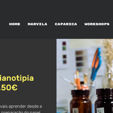
ALUGUER DE ATELIERS
HOME
MARVILA
CAPARICA
WORKSHOPS
ianotipia
5,50€
 vais aprender desde a
 preparação do papel ,