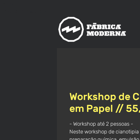
nos
ica
Moderna
Workshop de C
em Papel // 5
- Workshop até 2 pessoas -
Neste workshop de cianotipia
preparação química, emulsão,