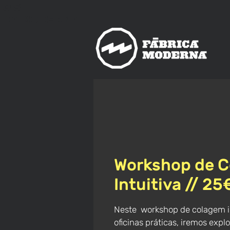
nos
ica
Moderna
Workshop de 
Intuitiva // 25
Neste workshop de colagem in
oficinas práticas, iremos expl