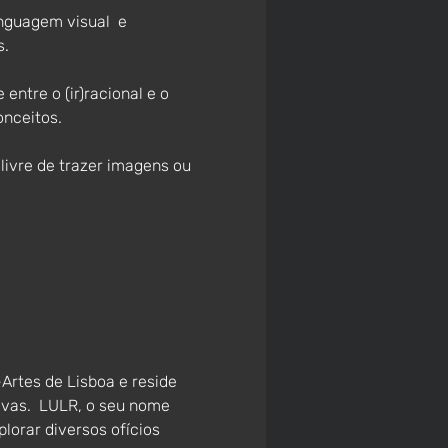
nguagem visual  e 
s.
ntre o (ir)racional e o 
onceitos.
 livre de trazer imagens ou 
Artes de Lisboa e reside 
vas.  LULR, o seu nome 
lorar diversos ofícios 