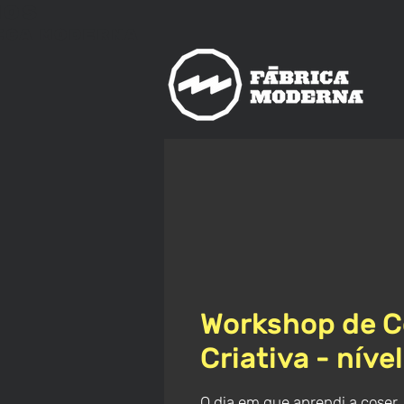
nos
ica
Moderna
Workshop de C
Criativa - níve
O dia em que aprendi a coser