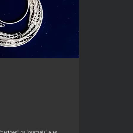
artões", os "pretzels" e as 