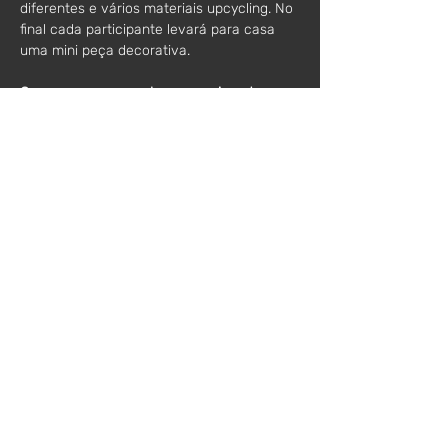
diferentes e vários materiais upcycling. No 
final cada participante levará para casa 
uma mini peça decorativa.
O que vamos aprender e experimentar:
Características dos materiais e 
ferramentas necessárias
Técnicas simples de tecelagem
Composição, padrões e cores
Acabamentos finais
Material incluído:
Cartão, agulha, linha, retalhos, suporte, 
tesouras.
Duração:
2 horas
Nº máximo participantes:
 10 pessoas
Valor:
 60€