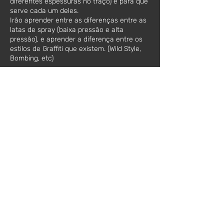
diferentes espessuras no traço) e para que
serve cada um deles.
Irão aprender entre as diferenças entre as
latas de spray (baixa pressão e alta
pressão), e aprender a diferença entre os
estilos de Graffiti que existem. (Wild Style,
Bombing, etc)
Parte prática: (2h)
Após a parte teórica, irão aprender a
manusear as latas de spray e a
experimentar os diferentes tipos de ‘caps’,
depois de dominarem minimamente a lata
irão fazer um desenho numa tela que
posteriormente poderão levar para casa
como recordação.
O workshop é direcionado para jovens
entre 13-17 anos.
Horário:
10h00 - 13h00
ou