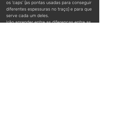
os ‘caps’ (as pontas usadas para conseguir 
diferentes espessuras no traço) e para que 
serve cada um deles.
Irão aprender entre as diferenças entre as 
latas de spray (baixa pressão e alta 
pressão), e aprender a diferença entre os 
estilos de Graffiti que existem. (Wild Style, 
Bombing, etc)
Parte prática: (2h)
Após a parte teórica, irão aprender a 
manusear as latas de spray e a 
experimentar os diferentes tipos de ‘caps’, 
depois de dominarem minimamente a lata 
irão fazer um desenho numa tela que 
posteriormente poderão levar para casa 
como recordação.
O workshop é direcionado para jovens 
entre 13-17 anos.
Horário:
16h00 - 19h00
Preço*: 
50€ /participante