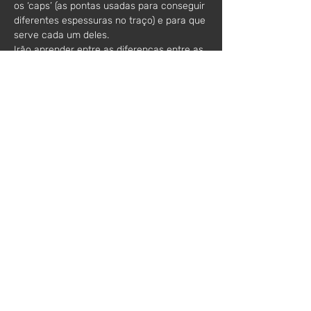
os ‘caps’ (as pontas usadas para conseguir 
diferentes espessuras no traço) e para que 
serve cada um deles.
Irão aprender entre as diferenças entre as 
latas de spray (baixa pressão e alta 
pressão), e aprender a diferença entre os 
estilos de Graffiti que existem. (Wild Style, 
Bombing, etc)
Parte prática: (2h)
Após a parte teórica, irão aprender a 
manusear as latas de spray e a 
experimentar os diferentes tipos de ‘caps’, 
depois de dominarem minimamente a lata 
irão fazer um desenho numa tela que 
posteriormente poderão levar para casa 
como recordação.
O workshop é direcionado para jovens 
entre 13-17 anos.
Horário:
14h30 - 17h30
Preço*: 
50€ /participante