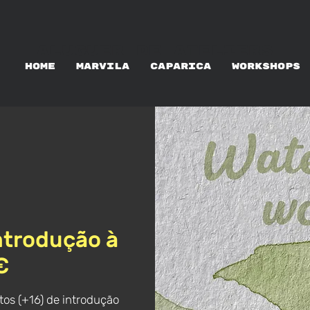
ALUGUER DE ATELIERS
HOME
MARVILA
CAPARICA
WORKSHOPS
ntrodução à
€
os (+16) de introdução