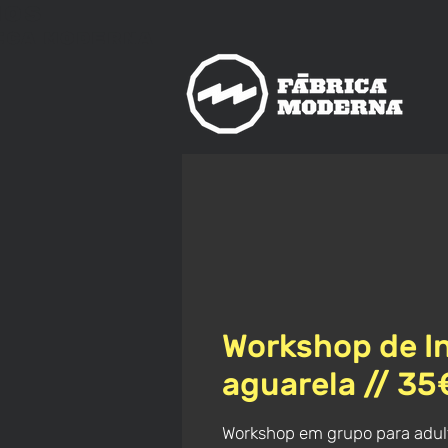
nos
ica
Moderna
Workshop de I
aguarela // 35
Workshop em grupo para adult