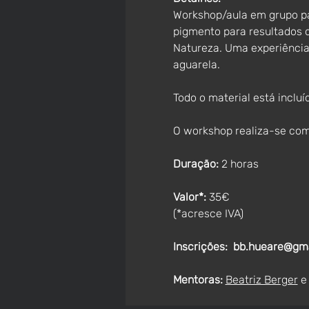
Workshop/aula em grupo par
pigmento para resultados d
Natureza. Uma experiência 
aguarela.
Todo o material está incluí
O workshop realiza-se co
Duração: 
2 horas
Valor*:
 35€
(*acresce IVA)
Inscrições:
bb.hueare@gm
Mentoras:
Beatriz Berger
 e