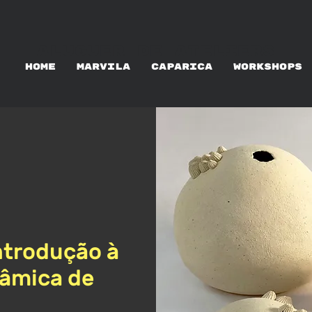
ALUGUER DE ATELIERS
HOME
MARVILA
CAPARICA
WORKSHOPS
ntrodução à
râmica de