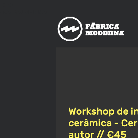
nos
ica
Moderna
Workshop de i
cerâmica - Ce
autor // €45