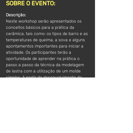
SOBRE O EVENTO:
Descrição:
Neste workshop serão apresentados os 
conceitos básicos para a prática da 
cerâmica, tais como: os tipos de barro e as 
temperaturas de queima, a sova e alguns 
apontamentos importantes para iniciar a 
atividade. Os participantes terão a 
oportunidade de aprender na prática o 
passo a passo da técnica da modelagem 
de lastra com a utilização de um molde 
simples. A partir do desenvolvimento de 
uma peça base, exploraremos, de modo 
livre, as potencialidades da forma e as 
possibilidades de intervenção criativa. As 
peças ficarão no ateliê para serem 
queimadas e posteriormente retiradas.
Horário:
 Das 14h - 17h
Valor:
 45€
*acresce IVA