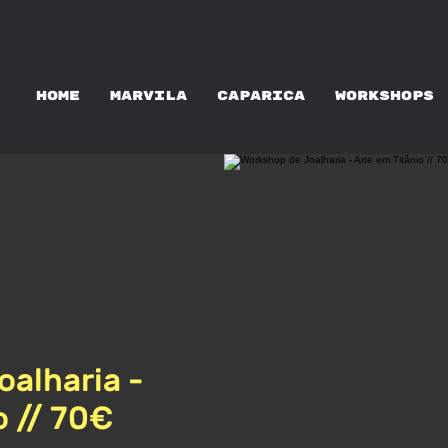
ALUGUER DE ATELIERS
HOME
MARVILA
CAPARICA
WORKSHOPS
alharia -
o // 70€