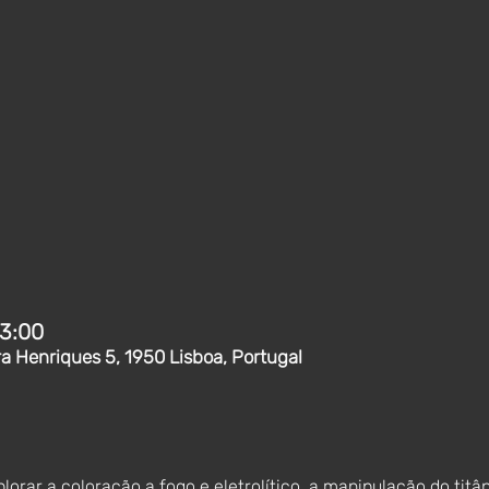
13:00
ra Henriques 5, 1950 Lisboa, Portugal
rar a coloração a fogo e eletrolítico, a manipulação do titâni