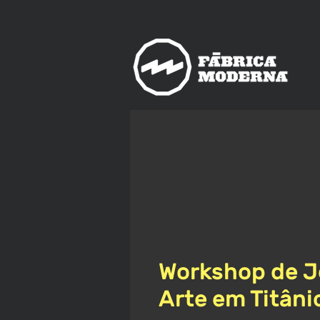
nos
ica
Moderna
Workshop de Jo
Arte em Titâni