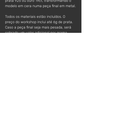
prata 925 ou ouro 19ct, transformando o 
modelo em cera numa peça final em metal.
Todos os materiais estão incluídos. O 
preço do workshop inclui até 6g de prata. 
Caso a peça final seja mais pesada, será 
cobrado um valor adicional por grama 
extra (atualmente cerca de €4/g).
O valor por grama pode variar ligeiramente 
de acordo com o preço atual da prata no 
mercado.
Como referência, os anéis normalmente 
pesam entre 6g e 18g.
O workshop é limitado a dois participantes, 
permitindo um acompanhamento mais 
próximo e personalizado.
Duração
: 3:30h