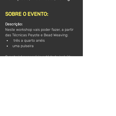
SOBRE O EVENTO:
Descrição:
Neste workshop vais poder fazer, a partir 
das Técnicas Peyote e Bead Weaving:
 três a quarto anéis 
uma pulseira 
O material necessário está todo incluído.
Outras informações importantes:
 Trazer 
algo onde possam tirar alguns 
apontamentos e, acima de tudo, boa 
disposição :)
Horário
: 10h00 - 13h00
Valor*:
 50€
*(Acresce IVA)