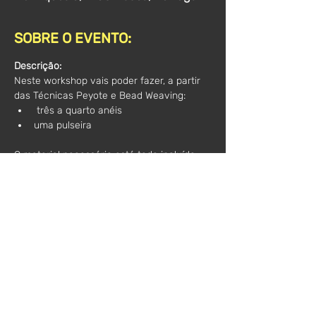
SOBRE O EVENTO:
Descrição:
Neste workshop vais poder fazer, a partir 
das Técnicas Peyote e Bead Weaving:
 três a quarto anéis 
uma pulseira 
O material necessário está todo incluído.
Outras informações importantes:
 Trazer 
algo onde possam tirar alguns 
apontamentos e, acima de tudo, boa 
disposição :)
Horário
: 10h00 - 13h00
Valor*:
 50€
*(Acresce IVA)