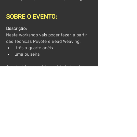
SOBRE O EVENTO:
Descrição:
Neste workshop vais poder fazer, a partir 
das Técnicas Peyote e Bead Weaving:
 três a quarto anéis 
uma pulseira 
O material necessário está todo incluído.
Outras informações importantes:
 Trazer 
algo onde possam tirar alguns 
apontamentos e, acima de tudo, boa 
disposição :)
Horário
: 10h00 - 13h00
Valor*:
 50€
*(Acresce IVA)