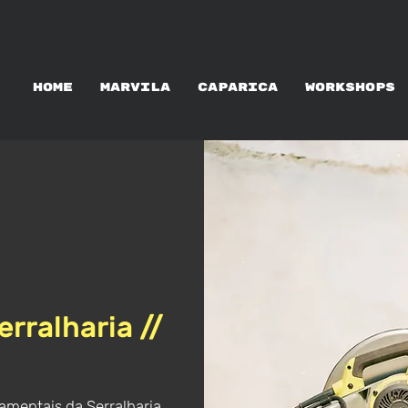
ALUGUER DE ATELIERS
HOME
MARVILA
CAPARICA
WORKSHOPS
rralharia //
amentais da Serralharia.