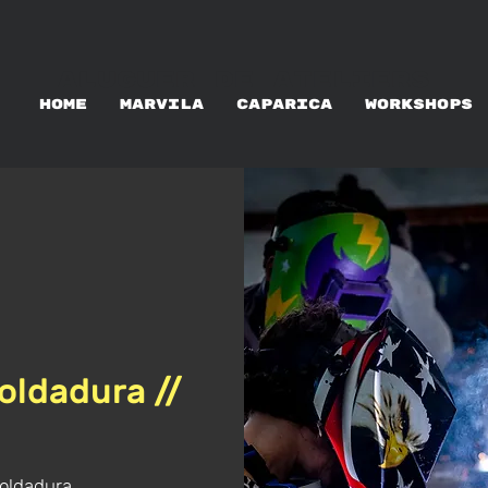
ALUGUER DE ATELIERS
HOME
MARVILA
CAPARICA
WORKSHOPS
oldadura //
oldadura.