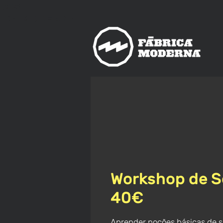
nos
ica
Moderna
Workshop de S
40€
Aprender noções básicas de s