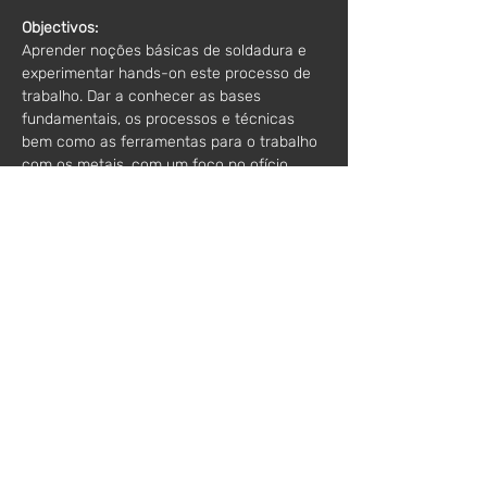
Objectivos:
Aprender noções básicas de soldadura e 
experimentar hands-on este processo de 
trabalho. Dar a conhecer as bases 
fundamentais, os processos e técnicas 
bem como as ferramentas para o trabalho 
com os metais, com um foco no ofício 
manual da soldadura. Soldadura eléctrodo 
e MIG/MAG. Os formandos ficarão com o 
conhecimento e prática para efectuar 
autonomamente soldaduras em aço. 
Horário:
 10h00-17h00
Valor*:
70€ / 1 inscrição
125€ / 2 inscrições
100€ / 1 inscrição soldadura + 1 inscrição 
serralharia
*acresce IVA
Mentor: 
João Ribeiro // Fábrica Moderna
Inscrições:
workshops@fabricamoderna.com