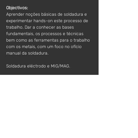
Objectivos:
Aprender noções básicas de soldadura e 
experimentar hands-on este processo de 
trabalho. Dar a conhecer as bases 
fundamentais, os processos e técnicas 
bem como as ferramentas para o trabalho 
com os metais, com um foco no ofício 
manual da soldadura. 
Soldadura eléctrodo e MIG/MAG. 
Os formandos ficarão com o 
conhecimento e prática para efectuar 
autonomamente soldaduras em aço. 
Horário:
 10h00-17h00
Valor*:
89€ / 1 inscrição
160€ / 2 inscrições
135€ / inscrição soldadura + inscrição 