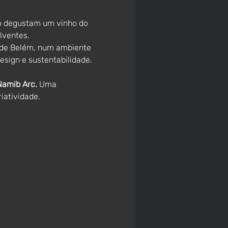
to degustam um vinho do 
lventes.
 de Belém, num ambiente 
esign e sustentabilidade.
Namib Arc. 
Uma 
iatividade.