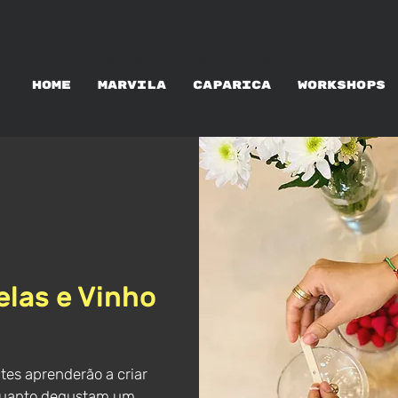
ALUGUER DE ATELIERS
HOME
MARVILA
CAPARICA
WORKSHOPS
las e Vinho
tes aprenderão a criar
nquanto degustam um