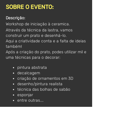
SOBRE O EVENTO:
Descrição:
Workshop de iniciação à ceramica.
Através da técnica da lastra, vamos
construir um prato e desenhá-lo.
Aqui a criatividade conta e a falta de ideias
também!
Após a criação do prato, podes utilizar mil e
uma técnicas para o decorar:
pintura abstrata
decalcagem
criação de ornamentos em 3D
desenho/pintura realista
técnica das bolhas de sabão
esponjar
entre outras....
Como vês, possibilidades não faltam! Seja
para decoração ou para o utilizares todos
os dias, vais ficar com um prato feito e
decorado por ti para o resto da vida!