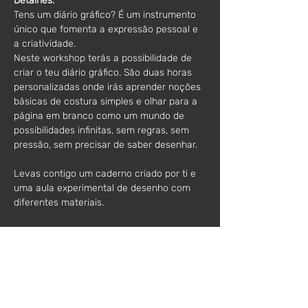
Detalhes:
Tens um diário gráfico? É um instrumento 
único que fomenta a expressão pessoal e 
a criatividade.
Neste workshop terás a possibilidade de 
criar o teu diário gráfico. São duas horas 
personalizadas onde irás aprender noções 
básicas de costura simples e olhar para a 
página em branco como um mundo de 
possibilidades infinitas, sem regras, sem 
pressão, sem precisar de saber desenhar.
Levas contigo um caderno criado por ti e 
uma aula experimental de desenho com 
diferentes materiais. 
Para todas as idades a partir dos 12 anos; 
experiência personalizada com todos os 
materiais incluídos; limite máximo de 2 
pessoas. 
Nota: existe a possibilidade de marcar um 