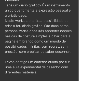
Detalhes:
Tens um diário gráfico? É um instrumento 
único que fomenta a expressão pessoal e 
a criatividade.
Neste workshop terás a possibilidade de 
criar o teu diário gráfico. São duas horas 
personalizadas onde irás aprender noções 
básicas de costura simples e olhar para a 
página em branco como um mundo de 
possibilidades infinitas, sem regras, sem 
pressão, sem precisar de saber desenhar.
Levas contigo um caderno criado por ti e 
uma aula experimental de desenho com 
diferentes materiais. 
Para todas as idades a partir dos 12 anos; 
experiência personalizada com todos os 
materiais incluídos; limite máximo de 2 
pessoas. 
Nota: existe a possibilidade de marcar um 