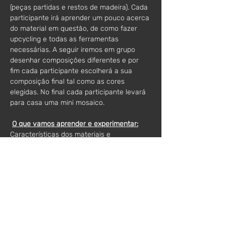
(peças partidas e restos de madeira). Cada 
participante irá aprender um pouco acerca 
do material em questão, de como fazer 
upcycling e todas as ferramentas 
necessárias. A seguir iremos em grupo 
desenhar composições diferentes e por 
fim cada participante escolherá a sua 
composição final tal como as cores 
elegidas. No final cada participante levará 
para casa uma mini mosaico.
O que vamos aprender e experimentar:
Características dos materiais e 
ferramentas necessárias
Técnica simples de mosaico
Composição, padrões e cores
Acabamentos finais
Material incluído:
Desperdício cerâmico, cola, massa de 
enchimento, base/moldura de madeira