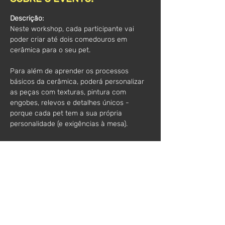
Descrição:
Neste workshop, cada participante vai 
poder criar até dois comedouros em 
cerâmica para o seu pet.
Para além de aprender os processos 
básicos da cerâmica, poderá personalizar 
as peças com texturas, pintura com 
engobes, relevos e detalhes únicos - 
porque cada pet tem a sua própria 
personalidade (e exigências à mesa).
Todo o material está incluído.
Não precisa de experiência prévia, só de 
vontade de pôr as mãos no barro… e de ter 
um pet que mereça loiça de autor.
Horários
: 
10h00 - 13h00