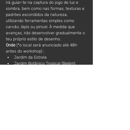
irá guiar-te na captura do jogo de luz e 
sombra, bem como nas formas, texturas e 
padrões escondidos da natureza, 
utilizando ferramentas simples como 
carvão, lápis ou pincel. À medida que 
avanças, irás desenvolver gradualmente o 
teu próprio estilo de desenho.
Onde
 (*o local será anunciado até 48h 
antes do workshop) :
Jardim da Estrela
Jardim Botânico Tropical (Belém)
Tapada das Necessidades
Jardim Galouste Gulbenkia
Jardim Botânico de Lisboa (Príncipe 
Real)
Informações adicionais:
Materiais: incluídos no preço
Língua: português / inglês
Duração:  
- 5 sessões de 2,5 horas cada
Sáb. 28 Sep