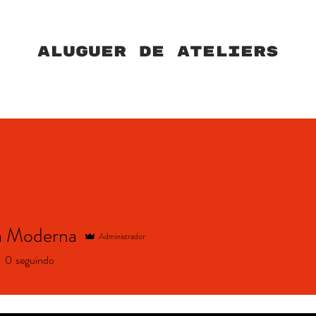
ALUGUER DE ATELIERS
HOME
MARVILA
CAPARICA
WORKSHOPS
a Moderna
Administrador
0
seguindo